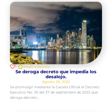
1
-
Añadir a favoritos
Se deroga decreto que impedia los
desalojo.
Agosto 29, 2022
Se promulgó mediante la Gaceta Oficial el Decreto
Ejecutivo No. 30 del 27 de septiembre de 2022 que
deroga decreto...