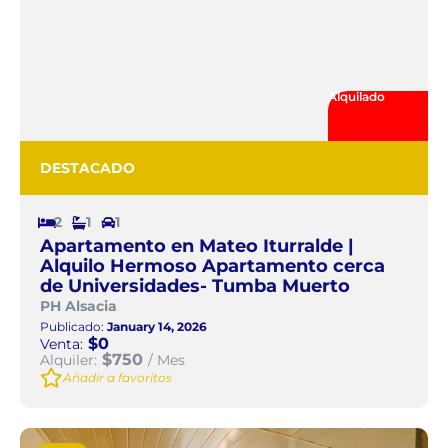
Alquilado
DESTACADO
2
1
1
Apartamento en Mateo Iturralde |
Alquilo Hermoso Apartamento cerca
de Universidades- Tumba Muerto
PH Alsacia
Publicado:
January 14, 2026
$0
Venta:
$750
Alquiler:
/ Mes
Añadir a favoritos