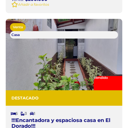
Añadir a favoritos
Venta
Casa
Vendido
DESTACADO
5
3
1
!!!Encantadora y espaciosa casa en El
Dorado!!!