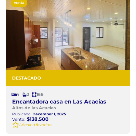
Venta
DESTACADO
4
2
166
Encantadora casa en Las Acacias
Altos de las Acacias
Publicado:
December 1, 2025
$138.500
Venta:
Añadir a favoritos