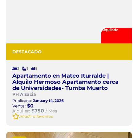
Alquilado
DESTACADO
2
1
1
Apartamento en Mateo Iturralde |
Alquilo Hermoso Apartamento cerca
de Universidades- Tumba Muerto
PH Alsacia
Publicado:
January 14, 2026
$0
Venta:
$750
Alquiler:
/ Mes
Añadir a favoritos