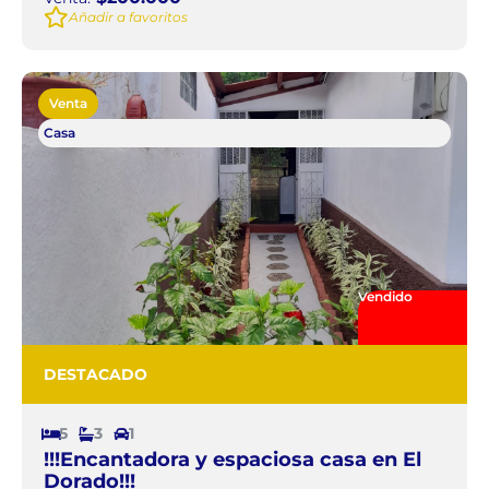
Añadir a favoritos
Venta
Casa
Vendido
DESTACADO
5
3
1
!!!Encantadora y espaciosa casa en El
Dorado!!!