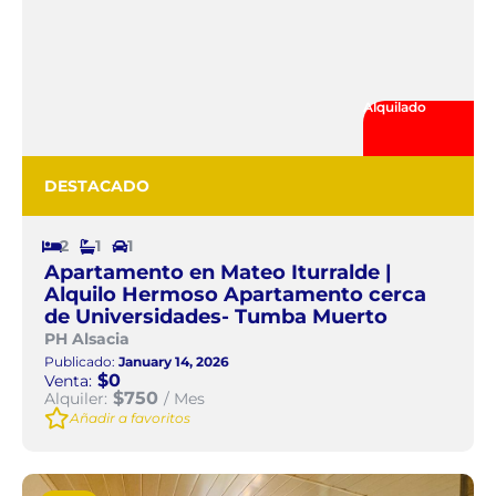
Alquilado
DESTACADO
2
1
1
Apartamento en Mateo Iturralde |
Alquilo Hermoso Apartamento cerca
de Universidades- Tumba Muerto
PH Alsacia
Publicado:
January 14, 2026
$0
Venta:
$750
Alquiler:
/ Mes
Añadir a favoritos