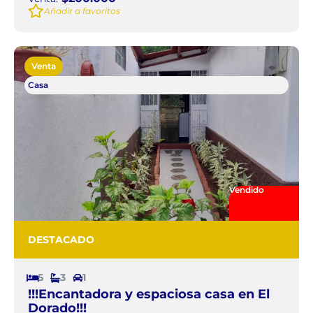
Añadir a favoritos
Venta
Casa
Vendido
DESTACADO
5
3
1
!!!Encantadora y espaciosa casa en El
Dorado!!!