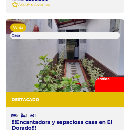
Añadir a favoritos
Venta
Casa
Vendido
DESTACADO
5
3
1
!!!Encantadora y espaciosa casa en El
Dorado!!!