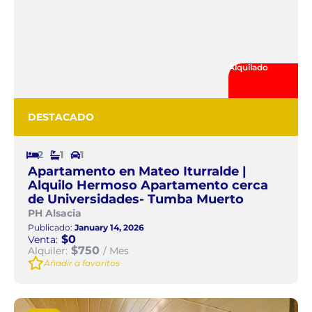
Alquilado
DESTACADO
2
1
1
Apartamento en Mateo Iturralde |
Alquilo Hermoso Apartamento cerca
de Universidades- Tumba Muerto
PH Alsacia
Publicado:
January 14, 2026
$0
Venta:
$750
Alquiler:
/ Mes
Añadir a favoritos