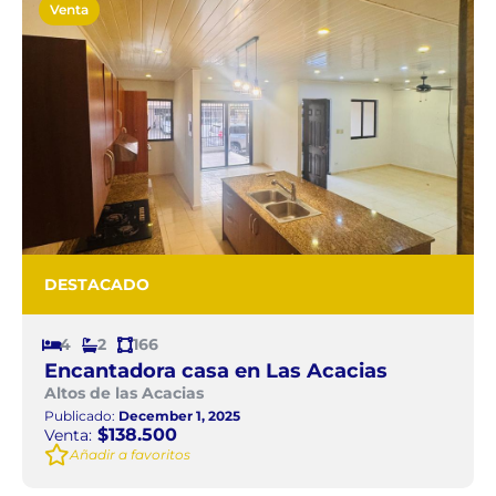
Venta
DESTACADO
4
2
166
Encantadora casa en Las Acacias
Altos de las Acacias
Publicado:
December 1, 2025
$138.500
Venta:
Añadir a favoritos