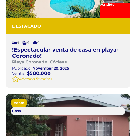
Vendido
DESTACADO
4
4
4
!Espectacular venta de casa en playa-
Coronado!
Playa Coronado, Cócleas
Publicado:
November 20, 2025
$500.000
Venta:
Añadir a favoritos
Venta
Casa