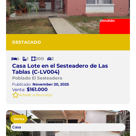
Vendido
DESTACADO
4
1
200
2
Casa Lote en el Sesteadero de Las
Tablas (C-LV004)
Poblado El Sesteadero
Publicado:
November 20, 2025
$161.000
Venta:
Añadir a favoritos
Venta
Casa