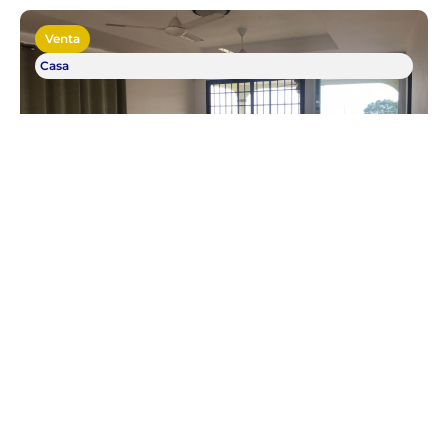
Venta
Casa
Vendido
5
4
464
2
Espaciosa casa de 5 recámaras en
Brisas del Golf con vistas al canal
Brisas Del Golf
Publicado:
November 20, 2025
$340.000
Venta:
Añadir a favoritos