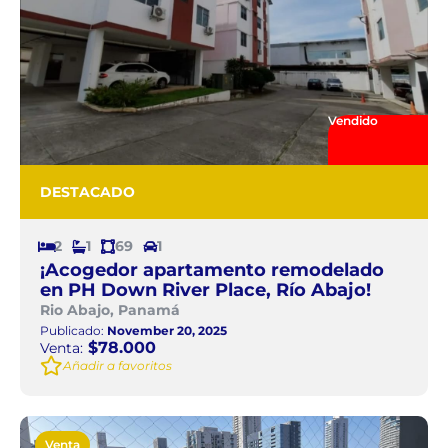
Vendido
DESTACADO
2
1
69
1
¡Acogedor apartamento remodelado
en PH Down River Place, Río Abajo!
Rio Abajo, Panamá
Publicado:
November 20, 2025
$78.000
Venta:
Añadir a favoritos
Venta