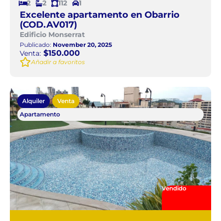
2
2
112
1
Excelente apartamento en Obarrio
(COD.AV017)
Edificio Monserrat
Publicado:
November 20, 2025
$150.000
Venta:
Añadir a favoritos
Alquiler
Venta
Apartamento
Vendido