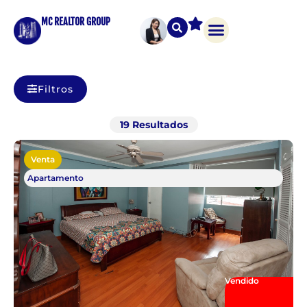
MC REALTOR GROUP
Filtros
19
Resultados
Venta
Apartamento
Vendido