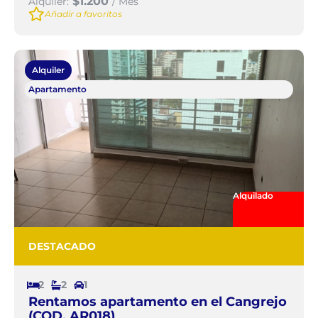
$1.200
Alquiler:
/ Mes
Añadir a favoritos
Alquiler
Apartamento
Alquilado
DESTACADO
2
2
1
Rentamos apartamento en el Cangrejo
(COD. AR018)