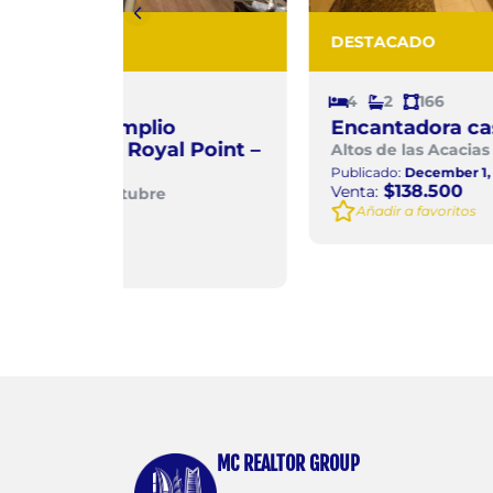
DESTACADO
4
2
166
o
Encantadora casa en Las Acacia
 Point –
Altos de las Acacias
Publicado:
December 1, 2025
$138.500
Venta:
Añadir a favoritos
MC REALTOR GROUP