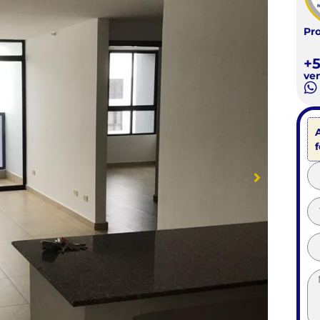
Pr
+5
ve