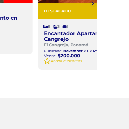
DESTACADO
DESTACA
3
3
1
7
950
Encantador Apartamento en El
Propieda
Cangrejo
Río Abaj
El Cangrejo, Panamá
Calle 14 Rí
Publicado:
November 20, 2025
Publicado:
Fe
$200.000
$95
Venta:
Venta:
Añadir a favoritos
Añadir a 