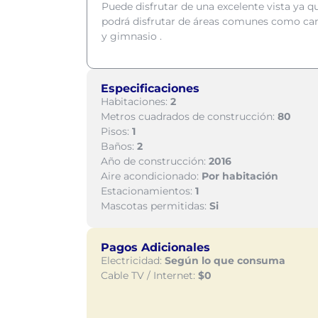
Puede disfrutar de una excelente vista ya 
podrá disfrutar de áreas comunes como canc
y gimnasio .
Especificaciones
Habitaciones:
2
Metros cuadrados de construcción:
80
Pisos:
1
Baños:
2
Año de construcción:
2016
Aire acondicionado:
Por habitación
Estacionamientos:
1
Mascotas permitidas:
Si
Pagos Adicionales
Electricidad:
Según lo que consuma
Cable TV / Internet:
$0