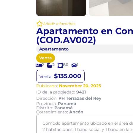
Añadir a favoritos
Apartamento en Con
(COD.AV002)
Apartamento
Venta
2
2
80
1
$135.000
Venta:
Publicado:
November 20, 2025
ID de la propiedad:
9421
Dirección:
PH Terrazas del Rey
Provincia:
Panamá
Distrito:
Panamá
Corregimiento:
Ancón
Cómodo apartamento ubicado en el área de 
2 habitaciones, 1 baño social y 1 baño en la