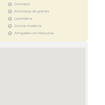
Gimnasio
Encimeras de granito
Lavandería
Cocina moderna
Amigable con Mascotas