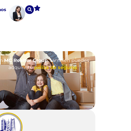
nos
En
MC Realtor Group.
también puedes
adquirir tu
póliza de seguros