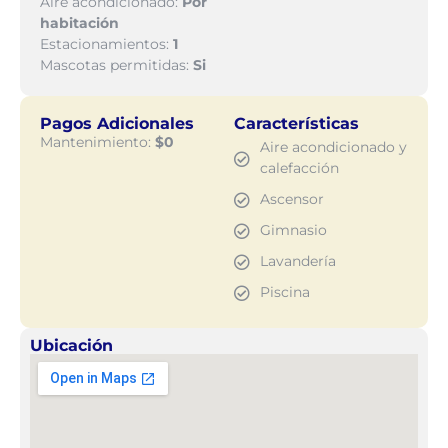
Aire acondicionado:
Por
habitación
Estacionamientos:
1
Mascotas permitidas:
Si
Pagos Adicionales
Características
Mantenimiento:
$0
Aire acondicionado y
calefacción
Ascensor
Gimnasio
Lavandería
Piscina
Ubicación