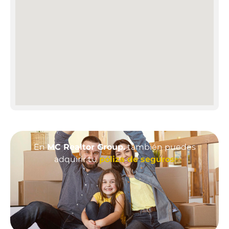
En
MC Realtor Group.
también puedes
adquirir tu
póliza de seguros