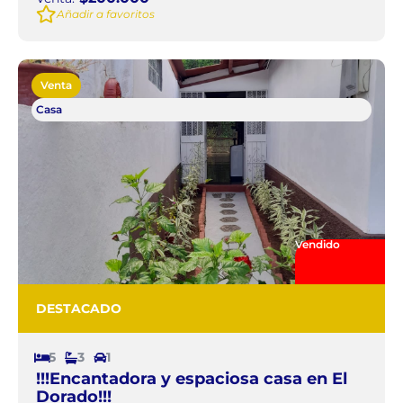
Añadir a favoritos
Venta
Casa
Vendido
DESTACADO
5
3
1
!!!Encantadora y espaciosa casa en El
Dorado!!!