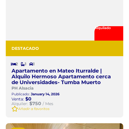
Alquilado
DESTACADO
2
1
1
Apartamento en Mateo Iturralde |
Alquilo Hermoso Apartamento cerca
de Universidades- Tumba Muerto
PH Alsacia
Publicado:
January 14, 2026
$0
Venta:
$750
Alquiler:
/ Mes
Añadir a favoritos