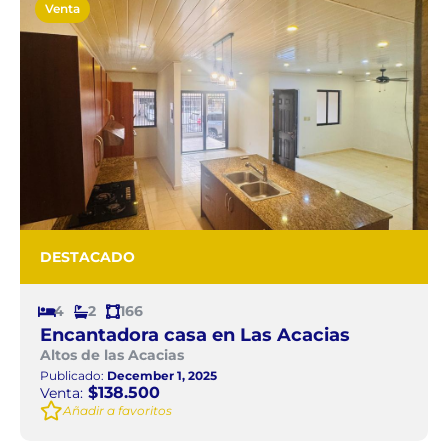
Venta
DESTACADO
4
2
166
Encantadora casa en Las Acacias
Altos de las Acacias
Publicado:
December 1, 2025
$138.500
Venta:
Añadir a favoritos