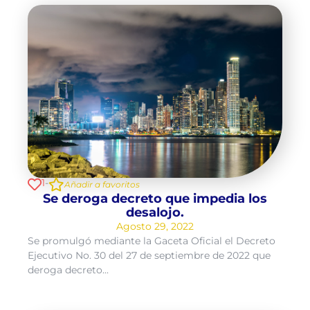
1
-
Añadir a favoritos
Se deroga decreto que impedia los
desalojo.
Agosto 29, 2022
Se promulgó mediante la Gaceta Oficial el Decreto
Ejecutivo No. 30 del 27 de septiembre de 2022 que
deroga decreto...