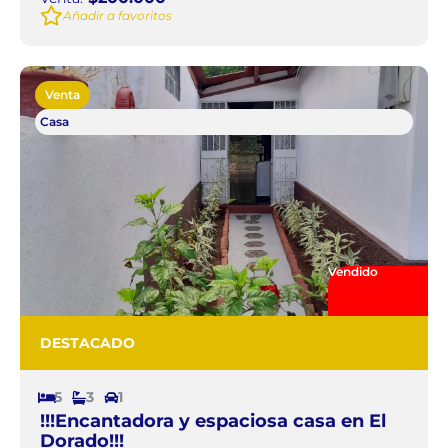
Añadir a favoritos
Venta
Casa
Vendido
DESTACADO
5
3
1
!!!Encantadora y espaciosa casa en El
Dorado!!!