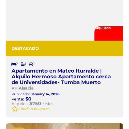
Alquilado
DESTACADO
2
1
1
Apartamento en Mateo Iturralde |
Alquilo Hermoso Apartamento cerca
de Universidades- Tumba Muerto
PH Alsacia
Publicado:
January 14, 2026
$0
Venta:
$750
Alquiler:
/ Mes
Añadir a favoritos