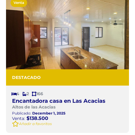
Venta
DESTACADO
4
2
166
Encantadora casa en Las Acacias
Altos de las Acacias
Publicado:
December 1, 2025
$138.500
Venta:
Añadir a favoritos